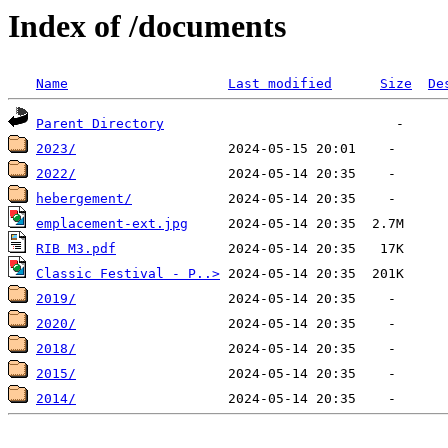
Index of /documents
Name
Last modified
Size
De
Parent Directory
2023/
2022/
hebergement/
emplacement-ext.jpg
RIB M3.pdf
Classic Festival - P..>
2019/
2020/
2018/
2015/
2014/